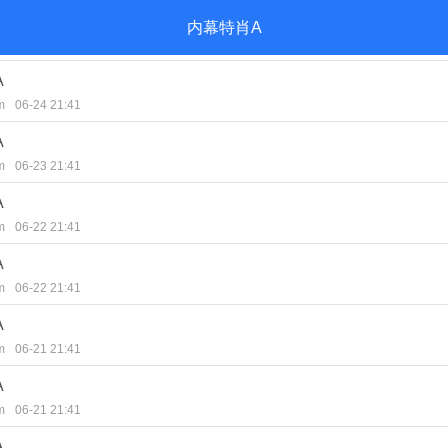
内幕特肖A
A
m
06-24 21:41
A
m
06-23 21:41
A
m
06-22 21:41
A
m
06-22 21:41
A
m
06-21 21:41
A
m
06-21 21:41
A