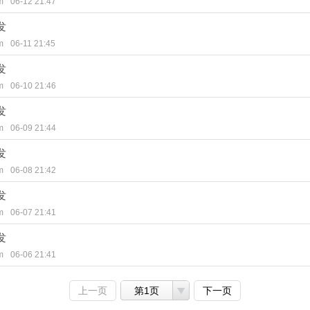
m
06-12 21:47
发
m
06-11 21:45
发
m
06-10 21:46
发
m
06-09 21:44
发
m
06-08 21:42
发
m
06-07 21:41
发
m
06-06 21:41
上一页
第1页
下一页