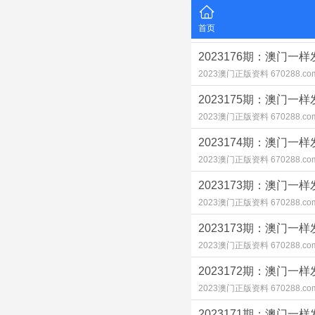
首页
2023176期：澳门一样
2023澳门正版资料 670288.co
2023175期：澳门一样
2023澳门正版资料 670288.co
2023174期：澳门一样
2023澳门正版资料 670288.co
2023173期：澳门一样
2023澳门正版资料 670288.co
2023173期：澳门一样
2023澳门正版资料 670288.co
2023172期：澳门一样
2023澳门正版资料 670288.co
2023171期：澳门一样